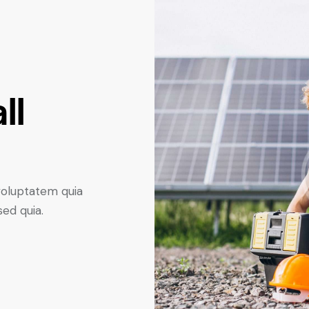
ll
voluptatem quia
sed quia.